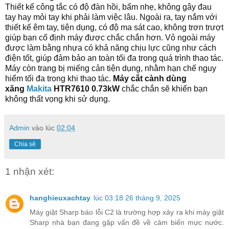
Thiết kế công tắc có độ đàn hồi, bấm nhẹ, không gây đau
tay hay mỏi tay khi phải làm việc lâu. Ngoài ra, tay nắm
với
thiết kế êm tay, tiện dụng, có độ ma sát cao, không trơn trượt
giúp bạn cố định máy được chắc chắn hơn.
V
ỏ ngoài máy
được làm bằng nhựa có khả năng chịu lực cũng như cách
điện tốt, giúp đảm bảo an toàn tối đa trong quá trình thao tác.
Máy còn trang bị miếng cản tiện dụng, nhằm hạn chế nguy
hiểm tối đa trong khi thao tác.
M
áy cắt cành dùng
xăng
Makita
HTR7610 0.73kW
chắc chắn sẽ khiến bạn
không thất vọng khi sử dụng.
Admin
vào lúc
02:04
Chia sẻ
1 nhận xét:
hanghieuxachtay
lúc 03:18 26 tháng 9, 2025
Máy giặt Sharp báo lỗi C2 là trường hợp xảy ra khi máy giặt
Sharp nhà bạn đang gặp vấn đề về cảm biến mực nước.